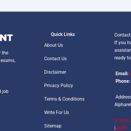
Quick Links
Contact
If you h
About Us
assistan
r the
ready to
Contact Us
, exams,
Disclaimer
Email:
Phone:
Privacy Policy
d job
Address
Terms & Conditions
Alpharet
Write For Us
หวยออน
Sitemap
|
qs88