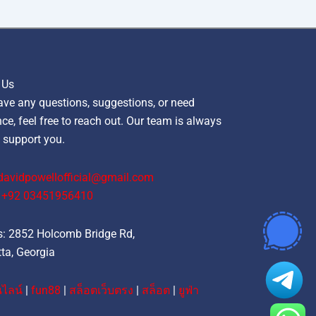
 Us
ave any questions, suggestions, or need
ce, feel free to reach out. Our team is always
 support you.
davidpowellofficial@gmail.com
‪+92 03451956410‬
: 2852 Holcomb Bridge Rd,
ta, Georgia
ไลน์
|
fun88
|
สล็อตเว็บตรง
|
สล็อต
|
ยูฟ่า